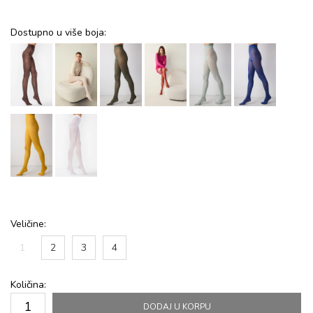
Dostupno u više boja:
Veličine:
1
2
3
4
Količina:
DODAJ U KORPU