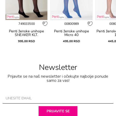
749033500
00800989
008
Penti ženske unihope
Penti ženske unihope
Penti žensk
SNEAKER KLT.
Micro 40
995,00
RSD
495,00
RSD
445,
Newsletter
Prijavite se na naš newsletter i očekujte najbolje ponude
samo za vas!
PRIJAVITE SE