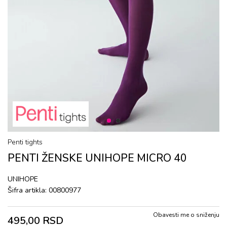
1
2
Penti tights
PENTI ŽENSKE UNIHOPE MICRO 40
UNIHOPE
Šifra artikla:
00800977
Obavesti me o sniženju
495,00
RSD