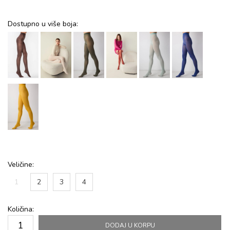
Dostupno u više boja:
Veličine:
1
2
3
4
Količina:
DODAJ U KORPU