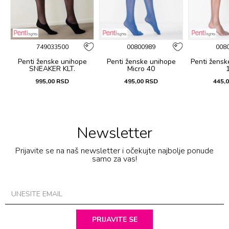
749033500
00800989
008
t
Penti ženske unihope
Penti ženske unihope
Penti žensk
SNEAKER KLT.
Micro 40
995,00
RSD
495,00
RSD
445,
Newsletter
Prijavite se na naš newsletter i očekujte najbolje ponude
samo za vas!
PRIJAVITE SE