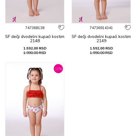
747368138
74736914341
SF dečji dvоdеlni kupaći kоstim
SF dečji dvоdеlni kupaći kоstim
2148
2149
1.592,00
RSD
1.592,00
RSD
1.990,00
RSD
1.990,00
RSD
10
%