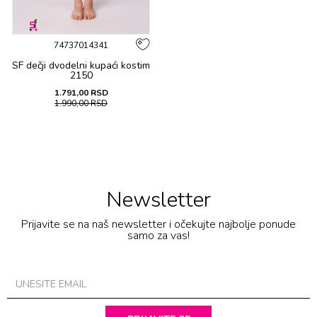
74737014341
SF dečji dvоdеlni kupaći kоstim
2150
1.791,00
RSD
1.990,00
RSD
Newsletter
Prijavite se na naš newsletter i očekujte najbolje ponude
samo za vas!