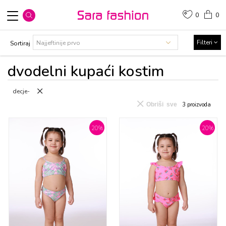
0
0
Filteri
Sortiraj
dvоdеlni kupaći kоstim
decje-
Obriši sve
3
proizvoda
20
%
20
%