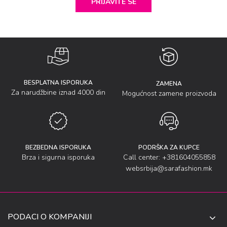
PRIJAVITE SE
BESPLATNA ISPORUKA
ZAMENA
Za narudžbine iznad 4000 din
Mogućnost zamene proizvoda
BEZBEDNA ISPORUKA
PODRŠKA ZA KUPCE
Brza i sigurna isporuka
Call center: +381604055858
websrbija@sarafashion.mk
PODACI O KOMPANIJI