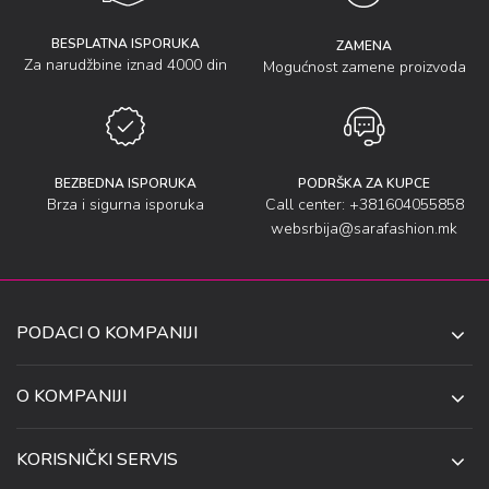
BESPLATNA ISPORUKA
ZAMENA
Za narudžbine iznad 4000 din
Mogućnost zamene proizvoda
BEZBEDNA ISPORUKA
PODRŠKA ZA KUPCE
Brza i sigurna isporuka
Call center: +381604055858
websrbija@sarafashion.mk
PODACI O KOMPANIJI
SARA SOCKS DOO NIŠ
O KOMPANIJI
O NAMA
UL. ANETE ANDREJEVIĆ 13
KORISNIČKI SERVIS
NIŠ 18106, SRBIJA
PRODAVNICE