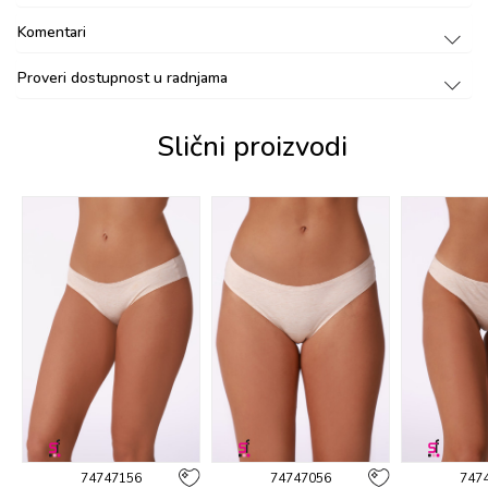
Komentari
Proveri dostupnost u radnjama
Slični proizvodi
74747156
74747056
747