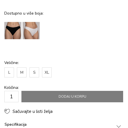
Dostupno u više boja:
Veličine:
L
M
S
XL
Količina:
DODAJ U KORPU
Sačuvajte u listi želja
Specifikacija