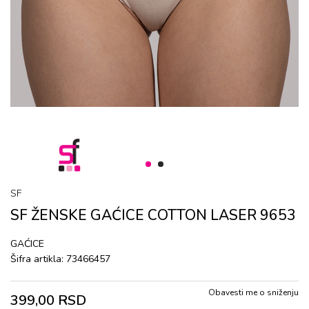
1
2
SF
SF ŽENSKE GAĆICЕ COTTON LASER 9653
GAĆICЕ
Šifra artikla:
73466457
Obavesti me o sniženju
399,00
RSD