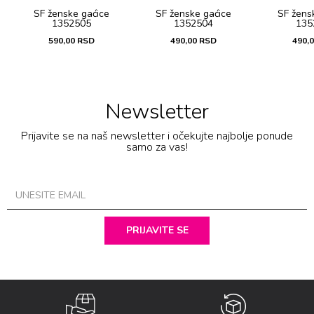
SF ženske gaćicе
SF ženske gaćicе
SF žens
1352505
1352504
135
590,00
RSD
490,00
RSD
490,
Newsletter
Prijavite se na naš newsletter i očekujte najbolje ponude
samo za vas!
PRIJAVITE SE