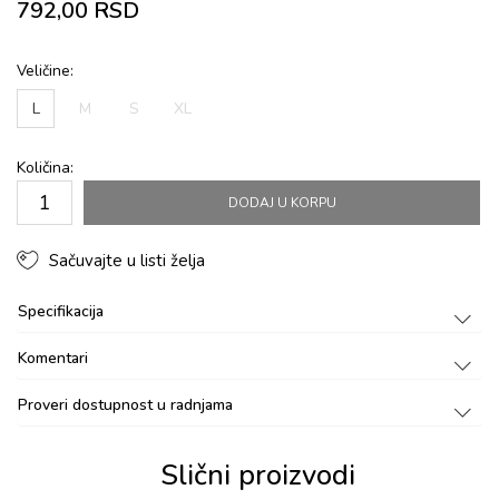
792,00
RSD
Veličine:
L
M
S
XL
Količina:
DODAJ U KORPU
Sačuvajte u listi želja
Specifikacija
Komentari
Proveri dostupnost u radnjama
Slični proizvodi