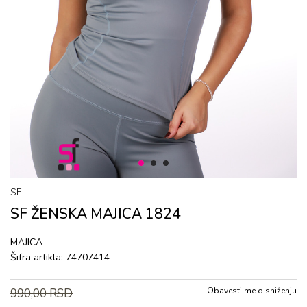
1
2
3
SF
SF ŽENSKA MAJICA 1824
MAJICA
Šifra artikla:
74707414
Obavesti me o sniženju
990,00
RSD