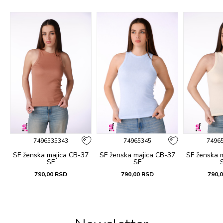
%
7496535343
74965345
7496
3-
SF ženska majica CB-37
SF ženska majica CB-37
SF ženska 
SF
SF
790,00
RSD
790,00
RSD
790,