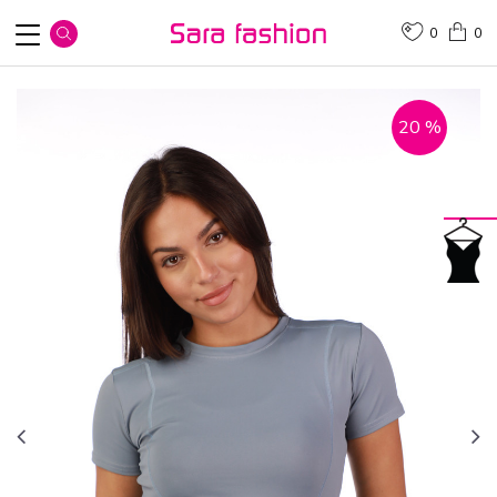
0
0
20
%