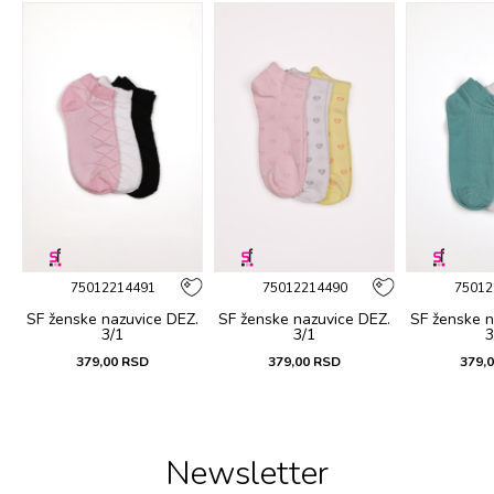
75012214491
75012214490
75012
SF ženske nazuvice DEZ.
SF ženske nazuvice DEZ.
SF ženske n
3/1
3/1
3
379,00
RSD
379,00
RSD
379,
Newsletter