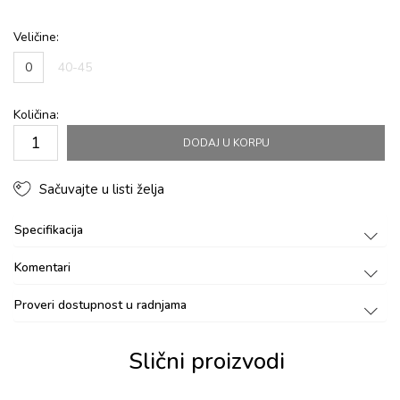
Veličine:
0
40-45
Količina:
DODAJ U KORPU
Sačuvajte u listi želja
Specifikacija
Komentari
Proveri dostupnost u radnjama
Slični proizvodi