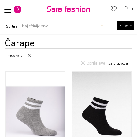
0
0
Filteri
Sortiraj
Čarapе
muskarci
Obriši sve
59
proizvoda