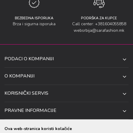
BEZBEDNA ISPORUKA
PODRŠKA ZA KUPCE
Brza i sigurna isporuka
Call center: +381604055858
websrbija@sarafashion.mk
PODACI O KOMPANIJI
SARA SOCKS DOO NIŠ
O KOMPANIJI
O NAMA
UL. ANETE ANDREJEVIĆ 13
KORISNIČKI SERVIS
NIŠ 18106, SRBIJA
PRODAVNICE
KAKO DA KUPITE
TELEFON:
SARADNJA
PRAVNE INFORMACIJE
+381 (0)60 4055 858
USLOVI ISPORUKE
ZAPOSLENJE
USLOVI KORIŠĆENJA I KUPOVINE
EMAIL:
USLOVI ZA OTKAZIVANJE I ZAMENU
KONTAKT PODACI
Ova web-stranica koristi kolačiće
WEBSRBIJA@SARAFASHION.MK