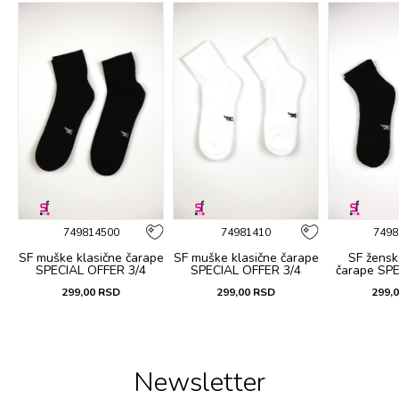
749814500
74981410
7498
pe
SF muške klasične čarape
SF muške klasične čarape
SF žensk
SPECIAL OFFER 3/4
SPECIAL OFFER 3/4
čarape SP
SPORT CORAPI 2/1
SPORT CORAPI 2/1
3/4 SPORT
299,00
RSD
299,00
RSD
299,
Newsletter