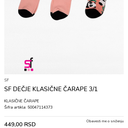
SF
SF DEČJE KLASIČNE ČARAPE 3/1
KLASIČNE ČARAPE
Šifra artikla:
50047114373
Obavesti me o sniženju
449,00
RSD