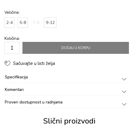
Veličine:
2-4
5-8
7-8
9-12
Količina:
DODAJ U KORPU
Sačuvajte u listi želja
Specifikacija
Komentari
Proveri dostupnost u radnjama
Slični proizvodi