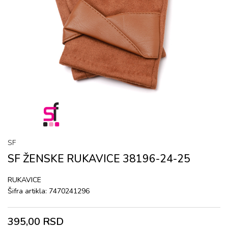
SF
SF ŽENSKE RUKAVICЕ 38196-24-25
RUKAVICЕ
Šifra artikla:
7470241296
395,00
RSD