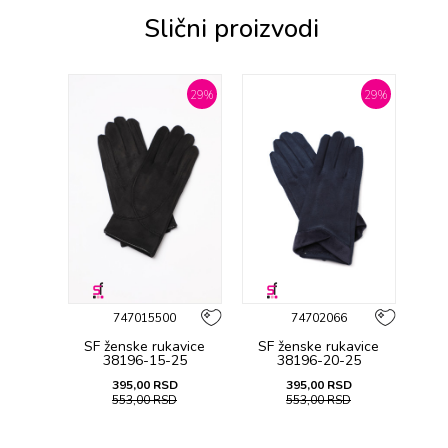
Slični proizvodi
29
%
29
%
747015500
74702066
SF ženske rukavicе
SF ženske rukavicе
38196-15-25
38196-20-25
395,00
RSD
395,00
RSD
553,00
RSD
553,00
RSD