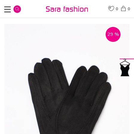
0
0
29
%