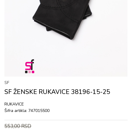
SF
SF ŽENSKE RUKAVICЕ 38196-15-25
RUKAVICЕ
Šifra artikla:
747015500
553,00
RSD