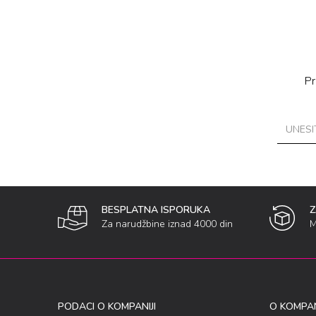
Pr
BESPLATNA ISPORUKA
Za narudžbine iznad 4000 din
M
PODACI O KOMPANIJI
O KOMPAN