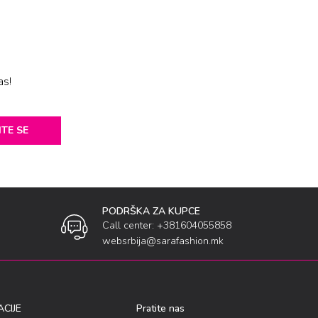
as!
ITE SE
PODRŠKA ZA KUPCE
Call center: +381604055858
websrbija@sarafashion.mk
CIJE
Pratite nas