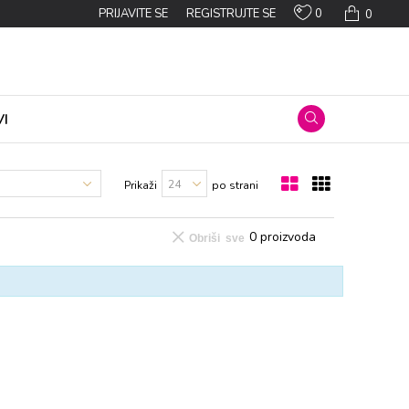
0
PRIJAVITE SE
REGISTRUJTE SE
0
I
Prikaži
po strani
0
proizvoda
Obriši sve