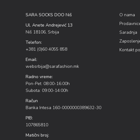
SARA SOCKS DOO Niš
O nama
Prodavnic
Ul. Anete Andrejević 13
Niš 18106, Srbija
Saradnja
Zaposlenj
Telefon:
+381 (0)60 4055 858
Kontakt p
Email:
websrbija@sarafashion.mk
Radno vreme:
Pon-Pet: 08:00-16:00h
Subota: 09:00-14:00h
Račun
Banka Intesa 160-0000000389632-30
PIB:
107865810
Matični broj: