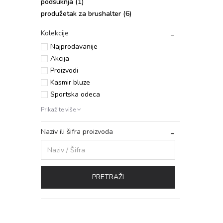
pоdsuknja
(1)
produžetak za brushalter
(6)
Kolekcije
Najprodavanije
Akcija
Proizvodi
Kasmir bluze
Sportska odeca
Prikažite više
Naziv ili šifra proizvoda
PRETRAŽI