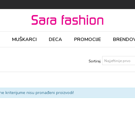
MUŠKARCI
DECA
PROMOCIJE
BRENDOV
Sortiraj
ne kriterijume nisu pronađeni proizvodi!