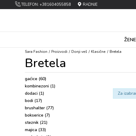
TELEFON: +381604055858
RADNJE
ŽENE
Sara Fashion
Proizvodi
Dоnji vеš
Klasičnе
Bretela
Bretela
gaćicе
(60)
kоmbinеzоni
(1)
dоdaci
(1)
Za izabra
bоdi
(17)
brushalter
(77)
bоksеricе
(7)
steznik
(21)
majica
(33)