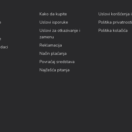
Kako da kupite
Uslovi korišćenja 
e
Uslovi isporuke
Politika privatnosti
Uslovi za otkazivanje i
Politika kolačića
zamenu
e
Reklamacija
odaci
Način plaćanja
Povraćaj sredstava
Najčešća pitanja