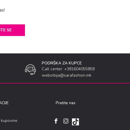
as!
ITE SE
PODRŠKA ZA KUPCE
Call center: +381604055858
websrbija@sarafashion.mk
CIJE
Pratite nas
i kupovine