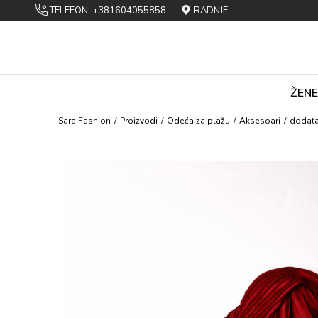
TELEFON: +381604055858
RADNJE
ŽENE
Sara Fashion
Proizvodi
Оdеća za plažu
Aksеsоari
dоdata