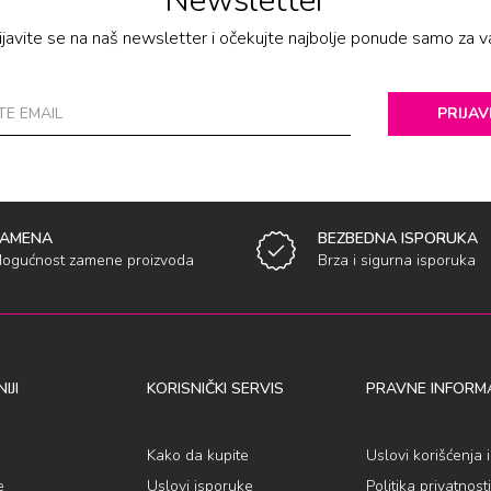
Newsletter
ijavite se na naš newsletter i očekujte najbolje ponude samo za v
PRIJAV
ZAMENA
BEZBEDNA ISPORUKA
ogućnost zamene proizvoda
Brza i sigurna isporuka
IJI
KORISNIČKI SERVIS
PRAVNE INFORMA
Kako da kupite
Uslovi korišćenja 
e
Uslovi isporuke
Politika privatnosti