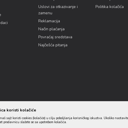
Uslovi za otkazivanje i
Politika kolačića
zamenu
e
Reklamacija
odaci
Način plaćanja
Povraćaj sredstava
Najčešća pitanja
ca koristi kolačiće
naš sajt koristi cookies (kolačiće) u cilju poboljšanja korisničkog iskustva. Ukoliko nastavit
net prodavnicu slažete se sa upotrebom kolačića.