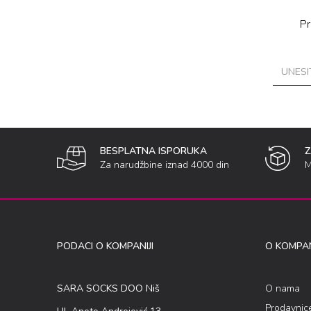
Pr
BESPLATNA ISPORUKA
Za narudžbine iznad 4000 din
M
PODACI O KOMPANIJI
O KOMPAN
SARA SOCKS DOO Niš
O nama
Prodavnic