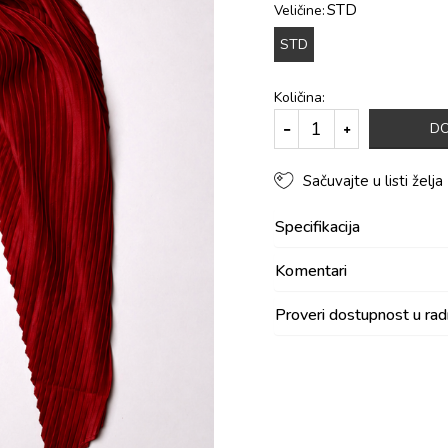
STD
Veličine:
STD
Količina:
DO
Sačuvajte u listi želja
Specifikacija
Komentari
Proveri dostupnost u ra