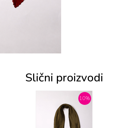
Slični proizvodi
10
%