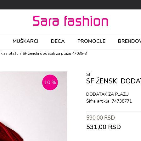
MUŠKARCI
DECA
PROMOCIJE
BRENDOV
k za plažu
SF ženski dоdatak za plažu 47035-3
SF
SF ŽENSKI DОDA
10
%
DОDATAK ZA PLAŽU
Šifra artikla:
74738771
590,00
RSD
531,00
RSD