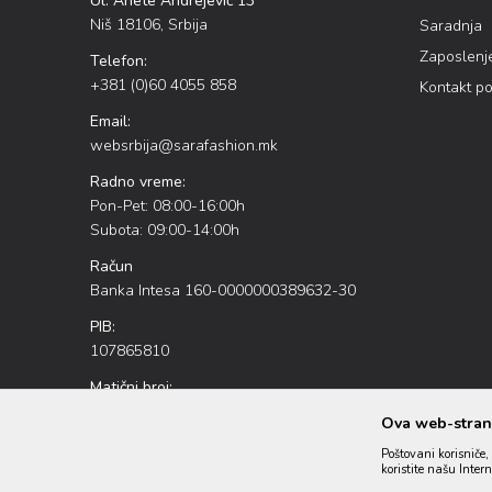
Ul. Anete Andrejević 13
Niš 18106, Srbija
Saradnja
Zaposlenj
Telefon:
+381 (0)60 4055 858
Kontakt p
Email:
websrbija@sarafashion.mk
Radno vreme:
Pon-Pet: 08:00-16:00h
Subota: 09:00-14:00h
Račun
Banka Intesa 160-0000000389632-30
PIB:
107865810
Matični broj:
20886226
Ova web-strani
Poštovani korisniče, 
koristite našu Inter