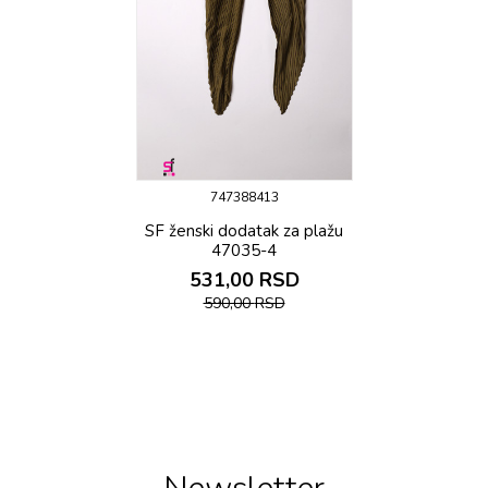
747388413
SF ženski dоdatak za plažu
47035-4
531,00
RSD
590,00
RSD