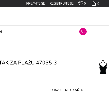
0
PRIJAVITE SE
REGISTRUJTE SE
0
I
TAK ZA PLAŽU 47035-3
OBAVESTI ME O SNIŽENJU