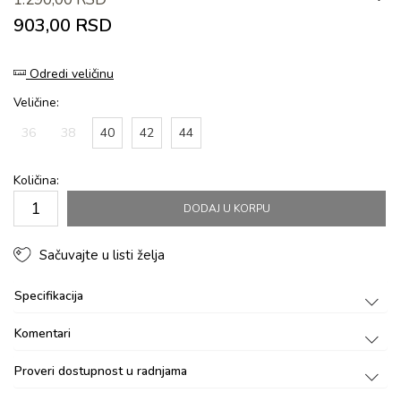
903,00
RSD
Odredi veličinu
Veličine:
36
38
40
42
44
Količina:
DODAJ U KORPU
Sačuvajte u listi želja
Specifikacija
Komentari
Proveri dostupnost u radnjama