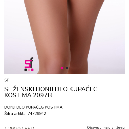
1
2
SF
SF ŽENSKI DONJI DEO KUPAĆEG
KOSTIMA 2097B
DONJI DEO KUPAĆEG KOSTIMA
Šifra artikla:
74729942
Obavesti me o sniženju
1.290,00
RSD