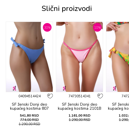
Slični proizvodi
%
30
%
10
%
04094514424
74730514341
747
SF ženski Donji deo
SF ženski Donji deo
SF ženski
B
kupaćeg kostima 807
kupaćeg kostima 2101B
kupaćeg ko
541,80
RSD
1.161,00
RSD
1.032,
774,00
RSD
1.290,00
RSD
1.290
1.290,00
RSD