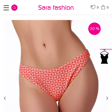
0
0
30
%