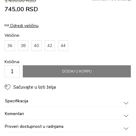
1.490,00
RSD
745,00
RSD
Odredi veličinu
Veličine:
36
38
40
42
44
Količina:
DODAJ U KORPU
Sačuvajte u listi želja
Specifikacija
Komentari
Proveri dostupnost u radnjama