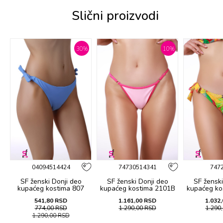
Slični proizvodi
%
30
%
10
%
04094514424
74730514341
747
SF ženski Donji deo
SF ženski Donji deo
SF ženski
B
kupaćeg kostima 807
kupaćeg kostima 2101B
kupaćeg ko
541,80
RSD
1.161,00
RSD
1.032,
774,00
RSD
1.290,00
RSD
1.290
1.290,00
RSD