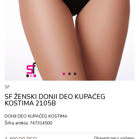
1
2
3
SF
SF ŽENSKI DONJI DEO KUPAĆEG
KOSTIMA 2105B
DONJI DEO KUPAĆEG KOSTIMA
Šifra artikla:
747314500
Obavesti me o sniženju