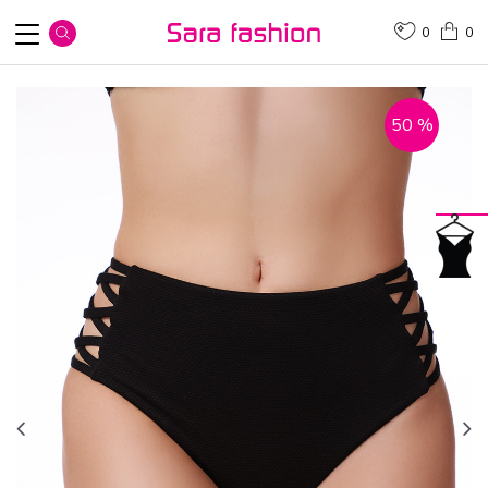
0
0
50
%