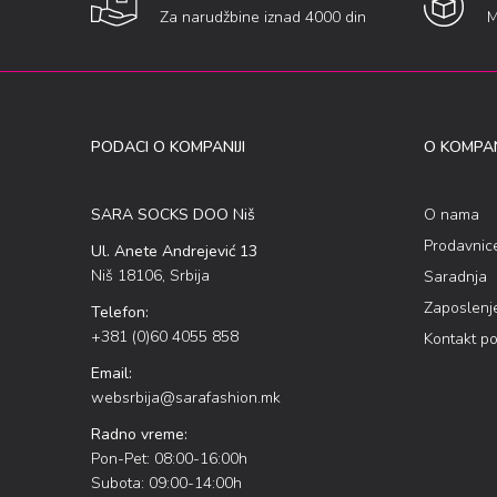
Za narudžbine iznad 4000 din
M
PODACI O KOMPANIJI
O KOMPAN
SARA SOCKS DOO Niš
O nama
Prodavnic
Ul. Anete Andrejević 13
Niš 18106, Srbija
Saradnja
Zaposlenj
Telefon:
+381 (0)60 4055 858
Kontakt p
Email:
websrbija@sarafashion.mk
Radno vreme:
Pon-Pet: 08:00-16:00h
Subota: 09:00-14:00h