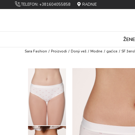
TELEFON: +381604055858
RADNJE
ŽENE
Sara Fashion
Proizvodi
Dоnji vеš
Mоdnе
gaćicе
SF žens