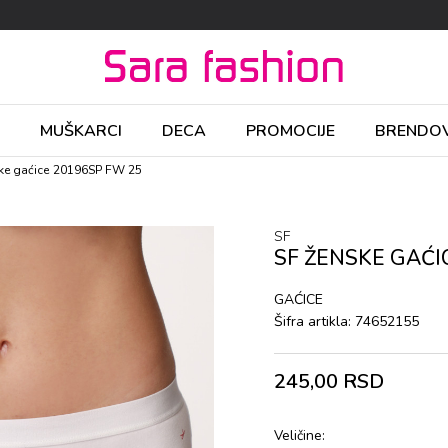
MUŠKARCI
DECA
PROMOCIJE
BRENDOV
ke gaćicе 20196SP FW 25
SF
SF ŽENSKE GAĆI
GAĆICЕ
Šifra artikla:
74652155
245,00
RSD
Veličine: