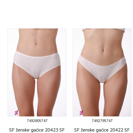
7492805747
7492795747
SF ženske gaćicе 20423 SF
SF ženske gaćicе 20422 SF