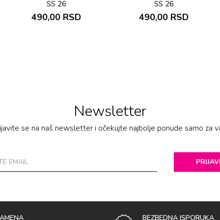
SS 26
SS 26
490,00
RSD
490,00
RSD
Newsletter
ijavite se na naš newsletter i očekujte najbolje ponude samo za v
PRIJAV
ZAMENA
BEZBEDNA ISPORUKA