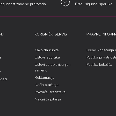
ogućnost zamene proizvoda
Brza i sigurna isporuka
IJI
KORISNIČKI SERVIS
PRAVNE INFORMA
Kako da kupite
Uslovi korišćenja 
e
Uslovi isporuke
Politika privatnosti
Uslovi za otkazivanje i
Politika kolačića
zamenu
e
Reklamacija
odaci
Način plaćanja
Povraćaj sredstava
Najčešća pitanja