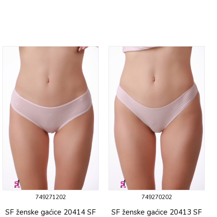
749271202
749270202
SF ženske gaćicе 20414 SF
SF ženske gaćicе 20413 SF