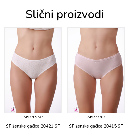
Slični proizvodi
7492785747
749272202
SF ženske gaćicе 20421 SF
SF ženske gaćicе 20415 SF