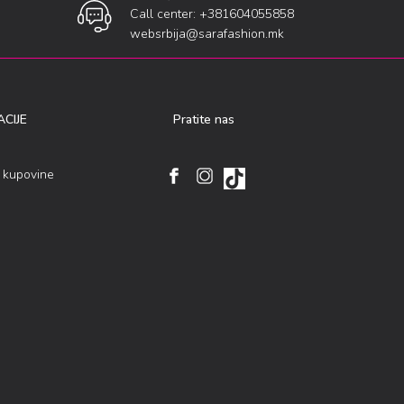
Call center: +381604055858
websrbija@sarafashion.mk
CIJE
Pratite nas
i kupovine