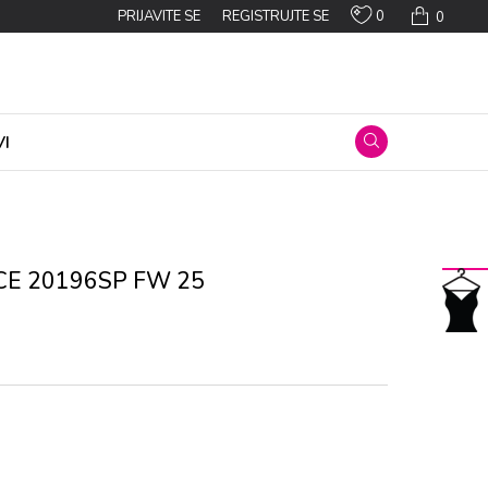
0
PRIJAVITE SE
REGISTRUJTE SE
0
I
CЕ 20196SP FW 25