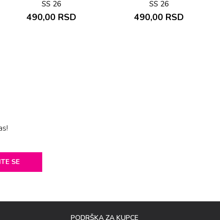
SS 26
SS 26
490,00
RSD
490,00
RSD
as!
ITE SE
PODRŠKA ZA KUPCE