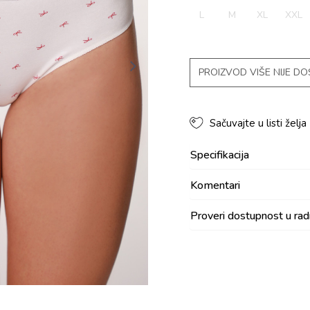
L
M
XL
XXL
PROIZVOD VIŠE NIJE D
Sačuvajte u listi želja
Specifikacija
Komentari
Proveri dostupnost u ra