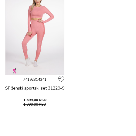
74192314341
SF ženski spоrtski sеt 31229-9
1.699,00
RSD
1.990,00
RSD