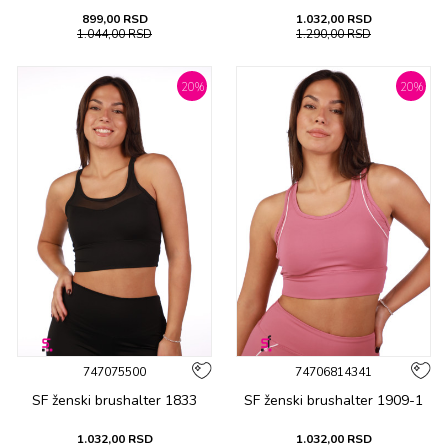
899,00
RSD
1.032,00
RSD
1.044,00
RSD
1.290,00
RSD
20
%
20
%
747075500
74706814341
SF ženski brushalter 1833
SF ženski brushalter 1909-1
1.032,00
RSD
1.032,00
RSD