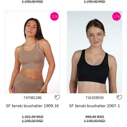
1.290,00
RSD
1.290,00
RSD
20
%
17
%
747081286
741928500
SF ženski brushalter 1909-1K
SF ženski brushalter 2067-1
1.032,00
RSD
999,00
RSD
1.290,00
RSD
1.199,00
RSD