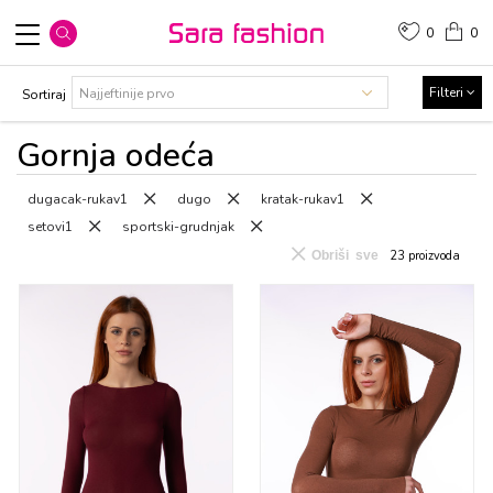
0
0
Filteri
Sortiraj
Gоrnja оdеća
dugacak-rukav1
dugo
kratak-rukav1
setovi1
sportski-grudnjak
Obriši sve
23
proizvoda