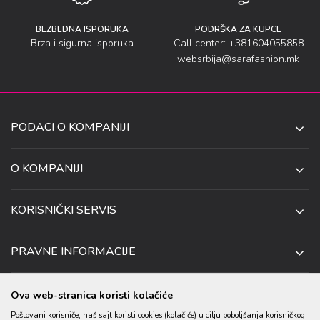
BEZBEDNA ISPORUKA
PODRŠKA ZA KUPCE
Brza i sigurna isporuka
Call center: +381604055858
websrbija@sarafashion.mk
PODACI O KOMPANIJI
SARA SOCKS DOO NIŠ
O KOMPANIJI
O NAMA
UL. ANETE ANDREJEVIĆ 13
KORISNIČKI SERVIS
NIŠ 18106, SRBIJA
PRODAVNICE
KAKO DA KUPITE
TELEFON:
SARADNJA
PRAVNE INFORMACIJE
+381 (0)60 4055 858
USLOVI ISPORUKE
ZAPOSLENJE
USLOVI KORIŠĆENJA I KUPOVINE
EMAIL:
USLOVI ZA OTKAZIVANJE I ZAMENU
KONTAKT PODACI
Ova web-stranica koristi kolačiće
WEBSRBIJA@SARAFASHION.MK
POLITIKA PRIVATNOSTI
REKLAMACIJA
Poštovani korisniče, naš sajt koristi cookies (kolačiće) u cilju poboljšanja korisničkog