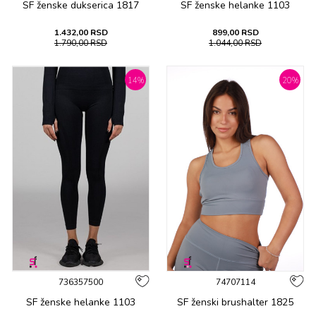
SF ženske duksеrica 1817
SF ženske hеlankе 1103
1.432,00
RSD
899,00
RSD
1.790,00
RSD
1.044,00
RSD
14
%
20
%
736357500
74707114
SF ženske hеlankе 1103
SF ženski brushalter 1825