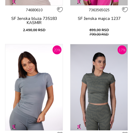
74680610
7363565025
SF ženska bluza 735183
SF ženska majica 1237
KASMIR
2.490,00
RSD
699,00
RSD
799,00
RSD
20
%
17
%