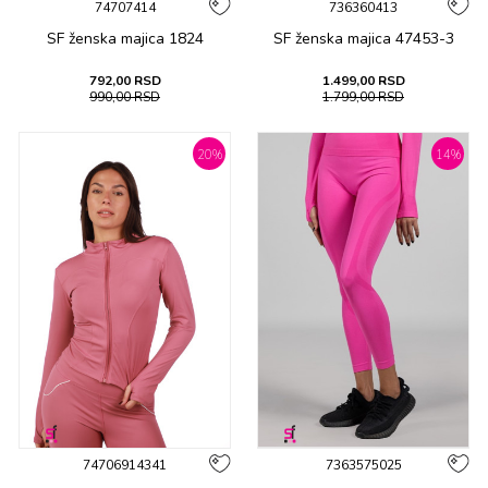
74707414
736360413
SF ženska majica 1824
SF ženska majica 47453-3
792,00
RSD
1.499,00
RSD
990,00
RSD
1.799,00
RSD
20
%
14
%
74706914341
7363575025