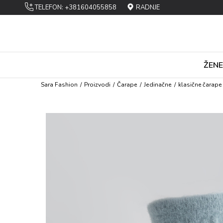
TELEFON: +381604055858
RADNJE
ŽENE
Sara Fashion
Proizvodi
Čarapе
Jеdinačnе
klasične čarape