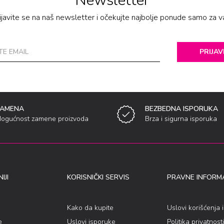
Newsletter
ijavite se na naš newsletter i očekujte najbolje ponude samo za v
PRIJAV
ZAMENA
BEZBEDNA ISPORUKA
ogućnost zamene proizvoda
Brza i sigurna isporuka
IJI
KORISNIČKI SERVIS
PRAVNE INFORMA
Kako da kupite
Uslovi korišćenja 
e
Uslovi isporuke
Politika privatnosti