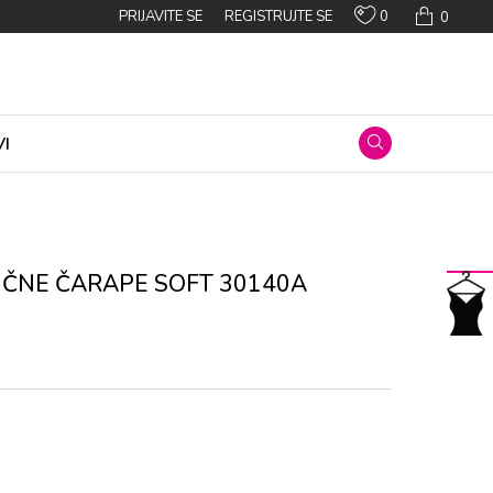
0
PRIJAVITE SE
REGISTRUJTE SE
0
I
IČNE ČARAPE SOFT 30140A