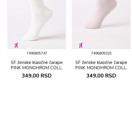
7496805747
7496805025
SF ženske klasične čarape
SF ženske klasične čarape
PINK MONOHROM COLL.
PINK MONOHROM COLL.
349,00
RSD
349,00
RSD