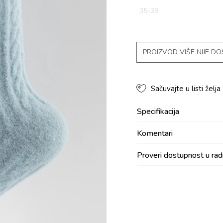
35-39
PROIZVOD VIŠE NIJE D
Sačuvajte u listi želja
Specifikacija
Komentari
Proveri dostupnost u ra