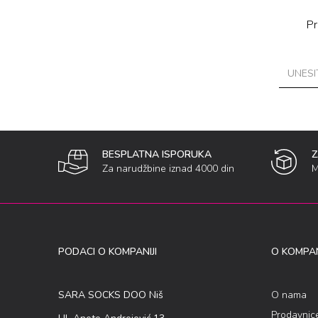
Pr
BESPLATNA ISPORUKA
Za narudžbine iznad 4000 din
M
PODACI O KOMPANIJI
O KOMPAN
SARA SOCKS DOO Niš
O nama
Prodavnic