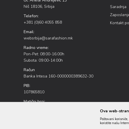
Ul. Anete Andrejević 13
Niš 18106, Srbija
Saradnja
Zaposlenj
Telefon:
+381 (0)60 4055 858
Kontakt p
Email:
websrbija@sarafashion.mk
Radno vreme:
Pon-Pet: 08:00-16:00h
Subota: 09:00-14:00h
Račun
Banka Intesa 160-0000000389632-30
PIB:
107865810
Matični broj:
20886226
Ova web-strani
Poštovani korisniče, 
koristite našu Inter