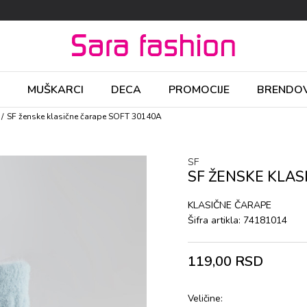
MUŠKARCI
DECA
PROMOCIJE
BRENDOV
SF ženske klasične čarape SOFT 30140A
SF
SF ŽENSKE KLAS
KLASIČNE ČARAPE
Šifra artikla:
74181014
119,00
RSD
Veličine: