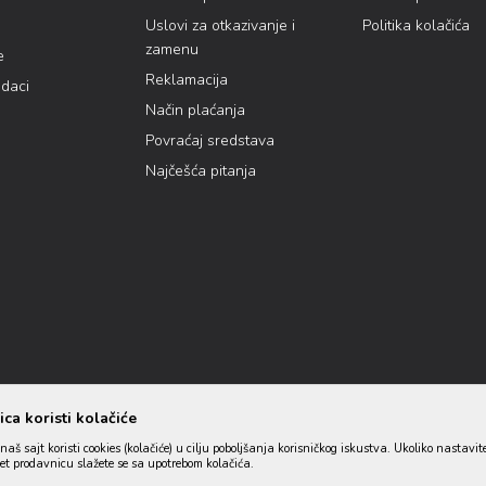
Uslovi za otkazivanje i
Politika kolačića
zamenu
e
Reklamacija
odaci
Način plaćanja
Povraćaj sredstava
Najčešća pitanja
ca koristi kolačiće
naš sajt koristi cookies (kolačiće) u cilju poboljšanja korisničkog iskustva. Ukoliko nastavit
net prodavnicu slažete se sa upotrebom kolačića.