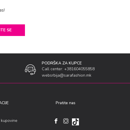
as!
ITE SE
PODRŠKA ZA KUPCE
Call center: +381604055858
websrbija@sarafashion.mk
CIJE
Pratite nas
i kupovine