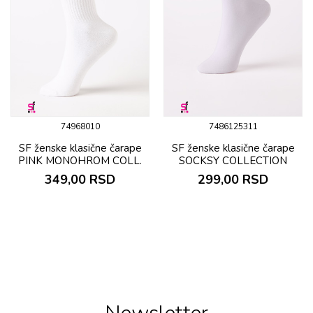
74968010
7486125311
SF ženske klasične čarape
SF ženske klasične čarape
PINK MONOHROM COLL.
SOCKSY COLLECTION
349,00
RSD
299,00
RSD