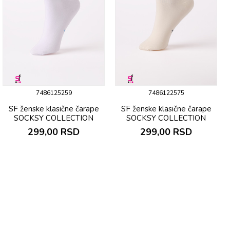
7486125259
7486122575
SF ženske klasične čarape
SF ženske klasične čarape
SOCKSY COLLECTION
SOCKSY COLLECTION
299,00
RSD
299,00
RSD