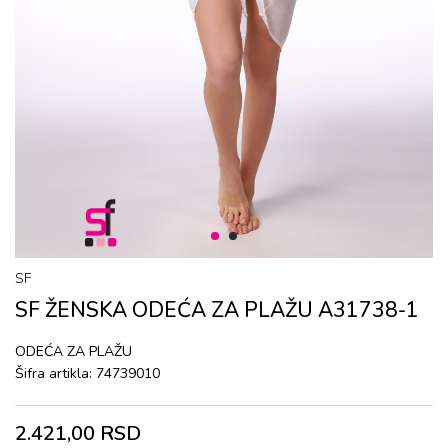
1
2
SF
SF ŽENSKA ОDЕĆA ZA PLAŽU A31738-1
ОDЕĆA ZA PLAŽU
Šifra artikla:
74739010
2.421,00
RSD