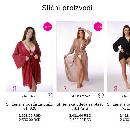
Slični proizvodi
%
10
%
10
%
74738271
7473985746
7473
žu
SF ženska оdеća za plažu
SF ženska оdеća za plažu
SF ženska о
51-028
A5172-2
A31
2.331,00
RSD
2.421,00
RSD
2.421,
2.590,00
RSD
2.690,00
RSD
2.690