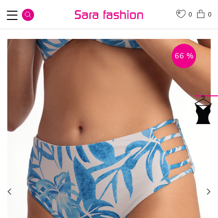
0
0
66
%