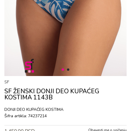
1
2
SF
SF ŽENSKI DONJI DEO KUPAĆEG
KOSTIMA 1143B
DONJI DEO KUPAĆEG KOSTIMA
Šifra artikla:
74237214
Obavesti me o sniženju