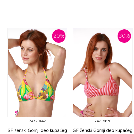
20
%
30
%
74728442
74719670
g
SF ženski Gornji deo kupaćeg
SF ženski Gornji deo kupaćeg