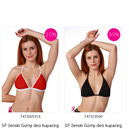
10
%
50
%
7473025314
747313500
SF ženski Gornji deo kupaćeg
SF ženski Gornji deo kupaćeg