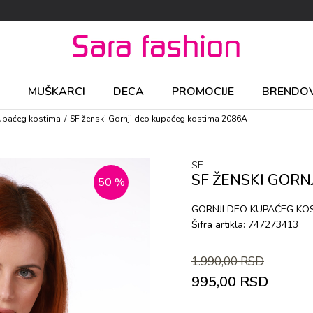
MUŠKARCI
DECA
PROMOCIJE
BRENDOV
kupaćeg kostima
SF ženski Gornji deo kupaćeg kostima 2086A
SF
SF ŽENSKI GORN
50
%
GORNJI DEO KUPAĆEG KO
Šifra artikla:
747273413
1.990,00
RSD
995,00
RSD