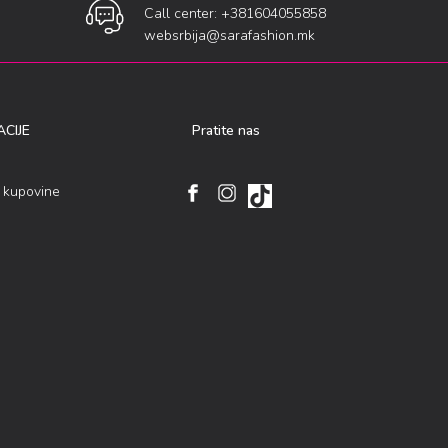
Call center: +381604055858
websrbija@sarafashion.mk
CIJE
Pratite nas
i kupovine