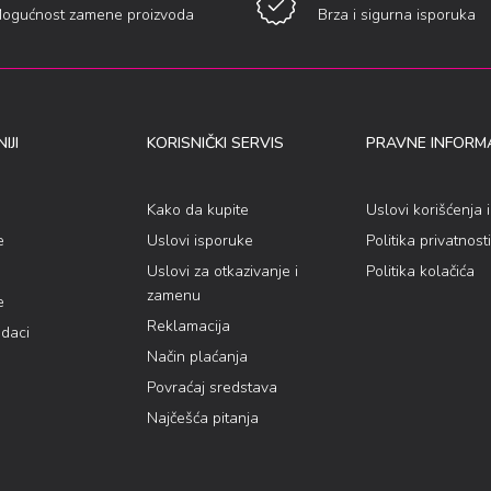
ogućnost zamene proizvoda
Brza i sigurna isporuka
IJI
KORISNIČKI SERVIS
PRAVNE INFORMA
Kako da kupite
Uslovi korišćenja 
e
Uslovi isporuke
Politika privatnosti
Uslovi za otkazivanje i
Politika kolačića
zamenu
e
Reklamacija
odaci
Način plaćanja
Povraćaj sredstava
Najčešća pitanja