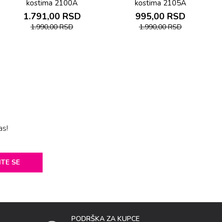
kostima 2100A
kostima 2105A
1.791,00
RSD
995,00
RSD
1.990,00
RSD
1.990,00
RSD
as!
ITE SE
PODRŠKA ZA KUPCE