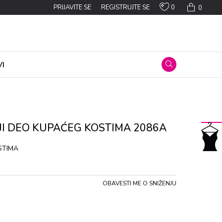
0
PRIJAVITE SE
REGISTRUJTE SE
0
I
JI DEO KUPAĆEG KOSTIMA 2086A
STIMA
OBAVESTI ME O SNIŽENJU