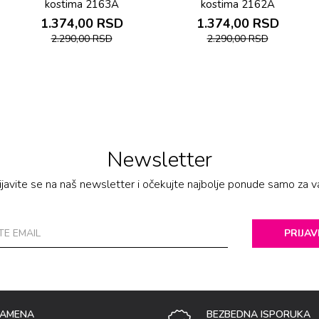
kostima 2163A
kostima 2162A
1.374,00
RSD
1.374,00
RSD
2.290,00
RSD
2.290,00
RSD
Newsletter
ijavite se na naš newsletter i očekujte najbolje ponude samo za v
PRIJAV
ZAMENA
BEZBEDNA ISPORUKA