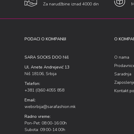
Za narudžbine iznad 4000 din
M
PODACI O KOMPANIJI
O KOMPAN
SARA SOCKS DOO Niš
O nama
Prodavnic
Ul. Anete Andrejević 13
Niš 18106, Srbija
Saradnja
Zaposlenj
Telefon:
+381 (0)60 4055 858
Kontakt p
Email:
websrbija@sarafashion.mk
Radno vreme:
Pon-Pet: 08:00-16:00h
Subota: 09:00-14:00h