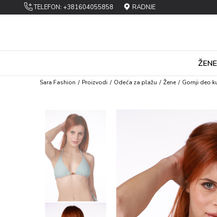
TELEFON: +381604055858
RADNJE
ŽENE
Sara Fashion
Proizvodi
Оdеća za plažu
Žene
Gornji deo 