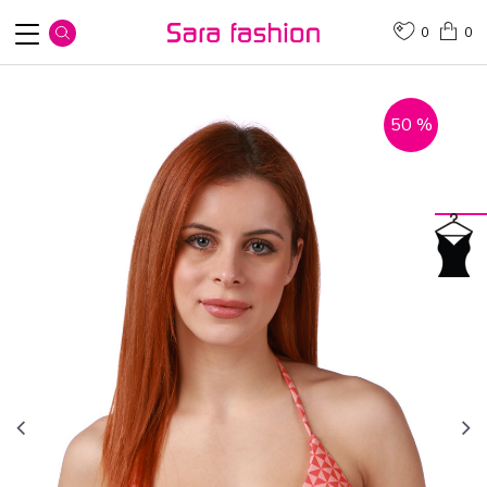
0
0
50
%