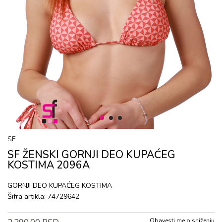
1
2
3
SF
SF ŽENSKI GORNJI DEO KUPAĆEG
KOSTIMA 2096A
GORNJI DEO KUPAĆEG KOSTIMA
Šifra artikla:
74729642
Obavesti me o sniženju