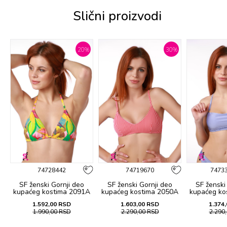
Slični proizvodi
%
20
%
30
%
74728442
74719670
7473
SF ženski Gornji deo
SF ženski Gornji deo
SF ženski
A
kupaćeg kostima 2091A
kupaćeg kostima 2050A
kupaćeg ko
1.592,00
RSD
1.603,00
RSD
1.374,
1.990,00
RSD
2.290,00
RSD
2.290