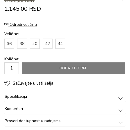
2.290,00
RSD
1.145,00
RSD
Odredi veličinu
Veličine:
36
38
40
42
44
Količina:
DODAJ U KORPU
Sačuvajte u listi želja
Specifikacija
Komentari
Proveri dostupnost u radnjama