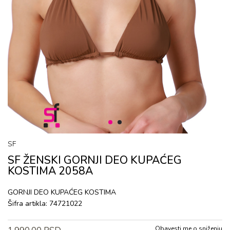
1
2
SF
SF ŽENSKI GORNJI DEO KUPAĆEG
KOSTIMA 2058A
GORNJI DEO KUPAĆEG KOSTIMA
Šifra artikla:
74721022
Obavesti me o sniženju