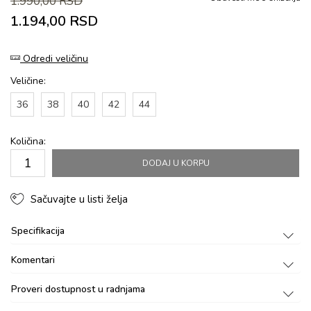
1.990,00
RSD
1.194,00
RSD
Odredi veličinu
Veličine:
36
38
40
42
44
Količina:
DODAJ U KORPU
Sačuvajte u listi želja
Specifikacija
Komentari
Proveri dostupnost u radnjama