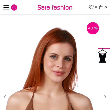
0
0
40
%