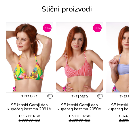
Slični proizvodi
%
20
%
30
%
74728442
74719670
7473
SF ženski Gornji deo
SF ženski Gornji deo
SF ženski
A
kupaćeg kostima 2091A
kupaćeg kostima 2050A
kupaćeg ko
1.592,00
RSD
1.603,00
RSD
1.374,
1.990,00
RSD
2.290,00
RSD
2.290