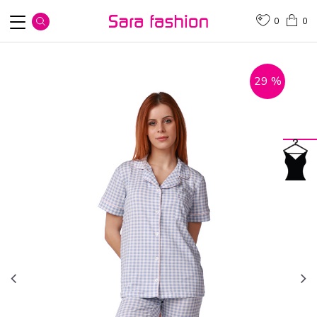
0
0
29
%