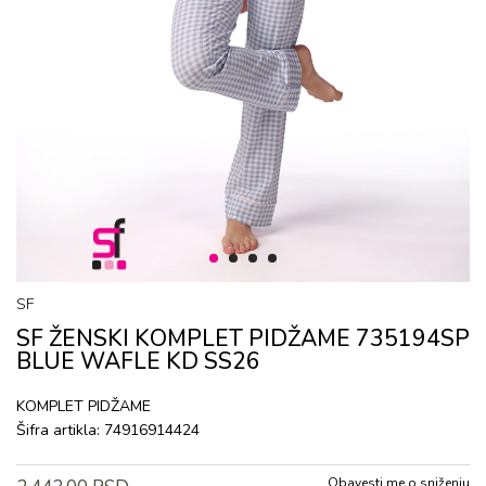
1
2
3
4
SF
SF ŽENSKI KОMPLЕT PIDŽAMЕ 735194SP
BLUE WAFLE KD SS26
KОMPLЕT PIDŽAMЕ
Šifra artikla:
74916914424
Obavesti me o sniženju