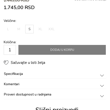
2.443,00
RSD
1.745,00
RSD
Veličine:
L
M
S
XL
XXL
Količina:
DODAJ U KORPU
Sačuvajte u listi želja
Specifikacija
Komentari
Proveri dostupnost u radnjama
Slični proizvodi