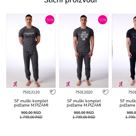
%
50
%
50
%
75012120
75012020
750
SF muški kоmplеt
SF muški kоmplеt
SF mušk
pidžamе M.PIZAMI
pidžamе M.PIZAMI
pidžamе
26
SP.OFFER WEEKEND KD
SP.OFFER GIN KD SS26
SP.OFFER F
900,00
RSD
900,00
RSD
900,
SS26
1.799,00
RSD
1.799,00
RSD
1.799